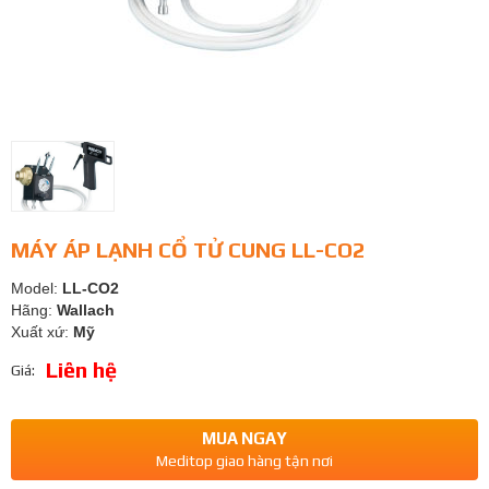
MÁY ÁP LẠNH CỔ TỬ CUNG LL-CO2
Model:
LL-CO2
Hãng:
Wallach
Xuất xứ:
Mỹ
Liên hệ
Giá:
MUA NGAY
Meditop giao hàng tận nơi