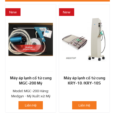
New
New
Máy áp lạnh cổ tử cung
Máy áp lạnh cổ tử cung
MGC-200 Mỹ
KRY-10 /KRY-10S
Model: MGC-200 Hãng:
Medgyn - Mỹ Xuất xứ: Mỹ
Đơn vị nhập khẩu và phân...
Liên Hệ
Liên Hệ