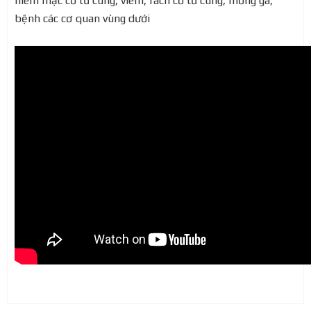
niêm mạc cổ tử cung, viêm, rách cổ tử cung, mồng gà,
bệnh các cơ quan vùng dưới