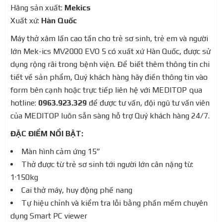
Hãng sản xuất:
Mekics
Xuất xứ:
Hàn Quốc
Máy thở xâm lấn cao tần cho trẻ sơ sinh, trẻ em và người
lớn Mek-ics MV2000 EVO 5 có xuất xứ Hàn Quốc, được sử
dụng rộng rãi trong bệnh viện. Để biết thêm thông tin chi
tiết về sản phẩm, Quý khách hàng hãy điền thông tin vào
form bên cạnh hoặc trực tiếp liên hệ với MEDITOP qua
hotline:
0963.923.329
để được tư vấn, đội ngũ tư vấn viên
của MEDITOP luôn sẵn sàng hỗ trợ Quý khách hàng 24/7.
ĐẶC ĐIỂM NỔI BẬT:
Màn hình cảm ứng 15”
Thở được từ trẻ sơ sinh tới người lớn cân nặng từ:
1·150kg
Cai thở máy, huy động phế nang
Tự hiệu chỉnh và kiểm tra lỗi bằng phần mềm chuyên
dụng Smart PC viewer