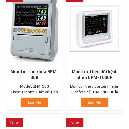
Monitor sản khoa BFM-
Monitor theo dõi bệnh
900
nhân BPM-1000P
Model: BFM-900
Monitor theo dõi bệnh nhân
Hãng: Bionics Xuất xứ: Hàn
5 thông số BPM - 1000P là
Quốc
thiết bị y tế dùng cho khoa...
Liên Hệ
Liên Hệ
New
New