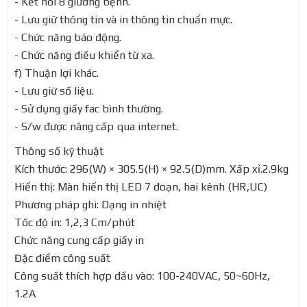
- Kết nối 8 giường bệnh.
- Lưu giữ thông tin và in thông tin chuẩn mực.
- Chức năng báo động.
- Chức năng điều khiển từ xa.
f) Thuận lợi khác.
- Lưu giữ số liệu.
- Sử dụng giấy fac bình thường.
- S/w được nâng cấp qua internet.
Thông số kỹ thuật
Kích thước: 296(W) × 305.5(H) × 92.5(D)mm. Xấp xỉ.2.9kg
Hiển thị: Màn hiển thị LED 7 đoạn, hai kênh (HR,UC)
Phương pháp ghi: Dạng in nhiệt
Tốc độ in: 1,2,3 Cm/phút
Chức năng cung cấp giấy in
Đặc điểm công suất
Công suất thích hợp đầu vào: 100-240VAC, 50~60Hz,
1.2A