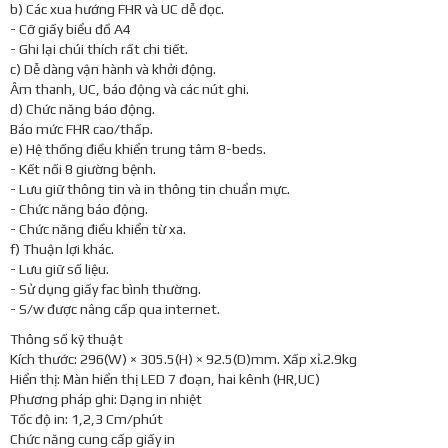
b) Các xua hướng FHR và UC dễ đọc.
- Cỡ giấy biểu đồ A4
- Ghi lại chúi thích rất chi tiết.
c) Dễ dàng vận hành và khởi động.
Âm thanh, UC, báo động và các nút ghi.
d) Chức năng báo động.
Báo mức FHR cao/thấp.
e) Hệ thống điều khiển trung tâm 8-beds.
- Kết nối 8 giường bệnh.
- Lưu giữ thông tin và in thông tin chuẩn mực.
- Chức năng báo động.
- Chức năng điều khiển từ xa.
f) Thuận lợi khác.
- Lưu giữ số liệu.
- Sử dụng giấy fac bình thường.
- S/w được nâng cấp qua internet.
Thông số kỹ thuật
Kích thước: 296(W) × 305.5(H) × 92.5(D)mm. Xấp xỉ.2.9kg
Hiển thị: Màn hiển thị LED 7 đoạn, hai kênh (HR,UC)
Phương pháp ghi: Dạng in nhiệt
Tốc độ in: 1,2,3 Cm/phút
Chức năng cung cấp giấy in