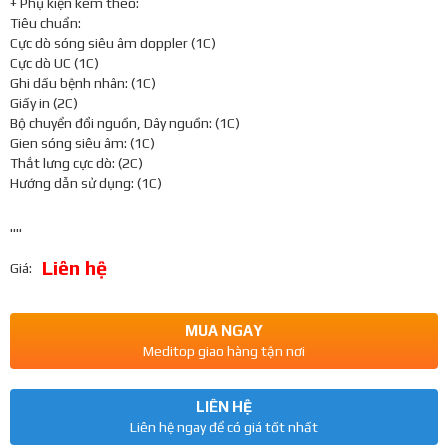
+ Phụ kiện kèm theo:
Tiêu chuẩn:
Cực dò sóng siêu âm doppler (1C)
Cực dò UC (1C)
Ghi dấu bệnh nhân: (1C)
Giấy in (2C)
Bộ chuyển đổi nguồn, Dây nguồn: (1C)
Gien sóng siêu âm: (1C)
Thắt lưng cực dò: (2C)
Hướng dẫn sử dụng: (1C)
""
Liên hệ
Giá:
MUA NGAY
Meditop giao hàng tận nơi
LIÊN HỆ
Liên hệ ngay để có giá tốt nhất