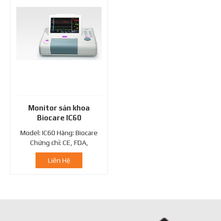
Monitor sản khoa
Biocare IC60
Model: IC60 Hãng: Biocare
Chứng chỉ: CE, FDA,
ISO13485 Monitor theo dõi
Liên Hệ
cuộc đẻ...