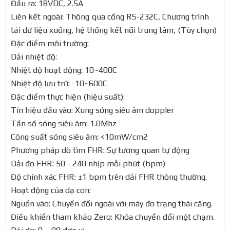
Đầu ra: 18VDC, 2.5A
Liên kết ngoài: Thông qua cổng RS-232C, Chương trình
tải dữ liệu xuống, hệ thống kết nối trung tâm, (Tùy chọn)
Đặc điểm môi trường:
Dải nhiệt độ:
Nhiệt độ hoạt động: 10~400C
Nhiệt độ lưu trữ: -10~600C
Đặc điểm thực hiện (hiệu suất):
Tín hiệu đầu vào: Xung sóng siêu âm doppler
Tần số sóng siêu âm: 1.0Mhz
Công suất sóng siêu âm: <10mW/cm2
Phương pháp dò tìm FHR: Sự tương quan tự động
Dải đo FHR: 50 - 240 nhịp mỗi phút (bpm)
Độ chính xác FHR: ±1 bpm trên dải FHR thông thường.
Hoạt động của dạ con:
Nguồn vào: Chuyển đổi ngoài với máy đo trạng thái căng.
Điều khiển tham khảo Zero: Khóa chuyển đổi một chạm.