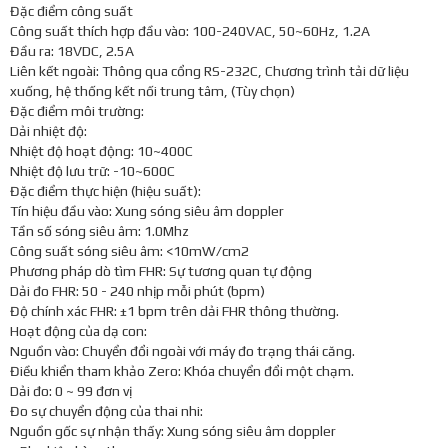
Đặc điểm công suất
Công suất thích hợp đầu vào: 100-240VAC, 50~60Hz, 1.2A
Đầu ra: 18VDC, 2.5A
Liên kết ngoài: Thông qua cổng RS-232C, Chương trình tải dữ liệu
xuống, hệ thống kết nối trung tâm, (Tùy chọn)
Đặc điểm môi trường:
Dải nhiệt độ:
Nhiệt độ hoạt động: 10~400C
Nhiệt độ lưu trữ: -10~600C
Đặc điểm thực hiện (hiệu suất):
Tín hiệu đầu vào: Xung sóng siêu âm doppler
Tần số sóng siêu âm: 1.0Mhz
Công suất sóng siêu âm: <10mW/cm2
Phương pháp dò tìm FHR: Sự tương quan tự động
Dải đo FHR: 50 - 240 nhịp mỗi phút (bpm)
Độ chính xác FHR: ±1 bpm trên dải FHR thông thường.
Hoạt động của dạ con:
Nguồn vào: Chuyển đổi ngoài với máy đo trạng thái căng.
Điều khiển tham khảo Zero: Khóa chuyển đổi một chạm.
Dải đo: 0 ~ 99 đơn vị
Đo sự chuyển động của thai nhi:
Nguồn gốc sự nhận thấy: Xung sóng siêu âm doppler