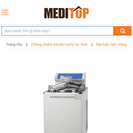
trang chủ
chống nhiễm khuẩn+xử lý rác thải
nồi hấp tiệt trùng
nồi hấp ướt tiệt trùng