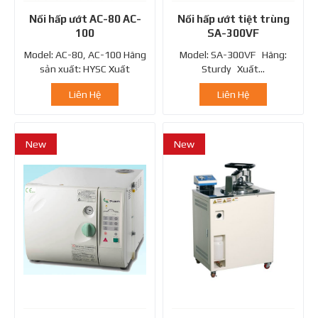
Nồi hấp ướt AC-80 AC-
Nồi hấp ướt tiệt trùng
100
SA-300VF
Model: AC-80, AC-100 Hãng
Model: SA-300VF Hãng:
sản xuất: HYSC Xuất
Sturdy Xuất...
xứ: Hàn...
Liên Hệ
Liên Hệ
New
New