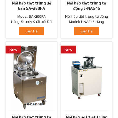
Nồi hấp tiệt trùng để
Nồi hấp tiệt trùng tự
bàn SA-260FA
động J-NAS45
Model: SA-260FA
Nồi hấp tiệt trùng tự động
Hãng: Sturdy Xuất xứ: Đài
Model: J-NAS45 Hãng
Loan Chứng chỉ châu...
: JISICO Xuất...
Liên Hệ
Liên Hệ
New
New
Nồi hấp tiệt trùng tự
Nồi hấp ướt tiệt trùng