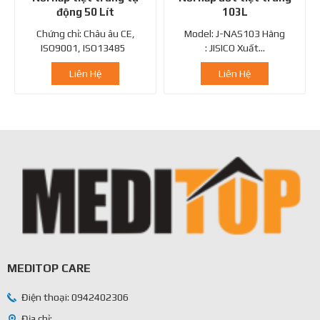
động 50 Lít
103L
Chứng chỉ: Châu âu CE,
Model: J-NAS103 Hãng
ISO9001, ISO13485
: JISICO Xuất...
Liên Hệ
Liên Hệ
MEDITOP CARE
Điện thoại: 0942402306
Địa chỉ: