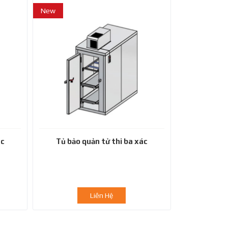
New
ác
Tủ bảo quản tử thi ba xác
Liên Hệ