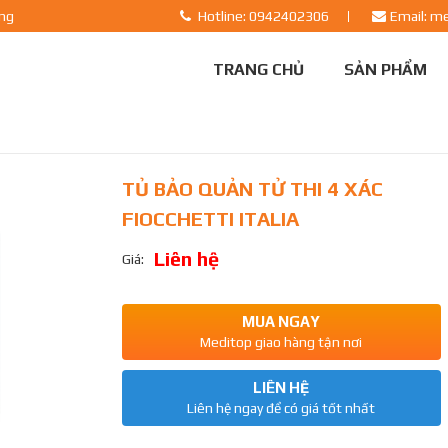
ãng
Hotline: 0942402306
Email: m
TRANG CHỦ
SẢN PHẨM
TỦ BẢO QUẢN TỬ THI 4 XÁC
FIOCCHETTI ITALIA
Liên hệ
Giá:
MUA NGAY
Meditop giao hàng tận nơi
LIÊN HỆ
Liên hệ ngay để có giá tốt nhất