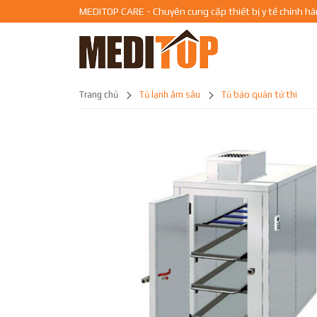
MEDITOP CARE - Chuyên cung cấp thiết bị y tế chính h
trang chủ
tủ lạnh âm sâu
tủ bảo quản tử thi