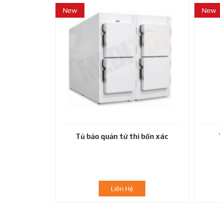
New
New
Tủ bảo quản tử thi bốn xác
Liên Hệ