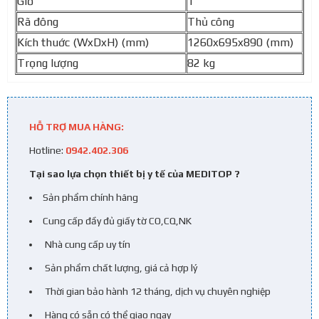
Giỏ
1
Rã đông
Thủ công
Kích thuớc (WxDxH) (mm)
1260x695x890 (mm)
Trọng lượng
82 kg
HỖ TRỢ MUA HÀNG:
Hotline:
0942.402.306
Tại sao lựa chọn thiết bị y tế của MEDITOP ?
Sản phẩm chính hãng
Cung cấp đầy đủ giấy tờ CO,CQ,NK
Nhà cung cấp uy tín
Sản phẩm chất lượng, giá cả hợp lý
Thời gian bảo hành 12 tháng, dịch vụ chuyên nghiệp
Hàng có sẵn có thể giao ngay