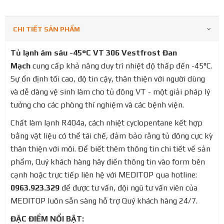
CHI TIẾT SẢN PHẨM
Tủ lạnh âm sâu -45°C VT 306 Vestfrost Đan
Mạch
cung cấp khả năng duy trì nhiệt độ thấp đến -45°C.
Sự ổn định tối cao, độ tin cậy, thân thiện với người dùng
và dễ dàng vệ sinh làm cho tủ đông VT - một giải pháp lý
tưởng cho các phòng thí nghiệm và các bệnh viện.
Chất làm lạnh R404a, cách nhiệt cyclopentane kết hợp
bằng vật liệu có thể tái chế, đảm bảo rằng tủ đông cực kỳ
thân thiện với môi. Để biết thêm thông tin chi tiết về sản
phẩm, Quý khách hàng hãy điền thông tin vào form bên
cạnh hoặc trực tiếp liên hệ với MEDITOP qua hotline:
0963.923.329
để được tư vấn, đội ngũ tư vấn viên của
MEDITOP luôn sẵn sàng hỗ trợ Quý khách hàng 24/7.
ĐẶC ĐIỂM NỔI BẬT: