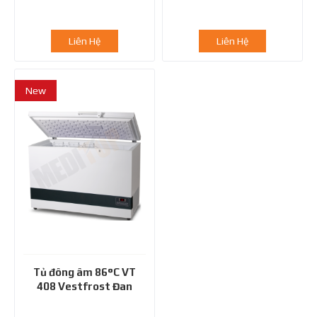
Liên Hệ
Liên Hệ
New
Tủ đông âm 86°C VT
408 Vestfrost Đan
Mạch