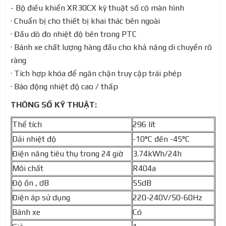
- Bộ điều khiển XR30CX kỹ thuật số có màn hình
· Chuẩn bị cho thiết bị khai thác bên ngoài
· Đầu dò đo nhiệt độ bên trong PTC
· Bánh xe chất lượng hàng đầu cho khả năng di chuyển rõ
ràng
· Tích hợp khóa để ngăn chặn truy cập trái phép
· Báo động nhiệt độ cao / thấp
THÔNG SỐ KỸ THUẬT:
Thể tích
296 lít
Dải nhiệt độ
-10°C đến -45°C
Điện năng tiêu thụ trong 24 giờ
3.74kWh/24h
Môi chất
R404a
Độ ồn , dB
55dB
Điện áp sử dụng
220-240V/50-60Hz
Bánh xe
Có