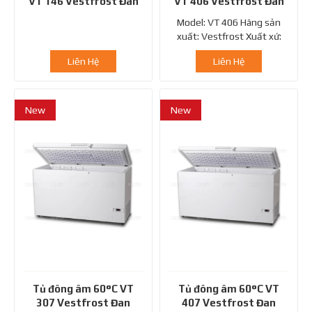
VT 146 Vestfrost Đan
VT 406 Vestfrost Đan
Mạch
Mạch
Model: VT 406 Hãng sản
xuất: Vestfrost Xuất xứ:
Đan Mạch
Liên Hệ
Liên Hệ
New
New
Tủ đông âm 60°C VT
Tủ đông âm 60°C VT
307 Vestfrost Đan
407 Vestfrost Đan