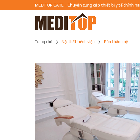
MEDITOP CARE - Chuyên cung cấp thiết bị y tế chính h
trang chủ
nội thất bệnh viện
bàn thẩm mỹ