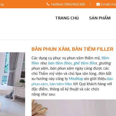
ãng
Hotline: 0942402306
Email: m
TRANG CHỦ
SẢN PHẨM
BÀN PHUN XĂM, BÀN TIÊM FILLER
Các dụng cụ phục vụ phun xăm thẩm mỹ,
tiêm
filler
như
bàn tiêm filler
,
ghế tiêm fille
r, giường
phun xăm, bàn phun xăm
ngày càng được các
chủ Thẩm mỹ viện và chủ Spa săn lùng, đón bắt
Bàn
xu hướng này công ty
Meditop
xin giới thiệu
phun xăm
,
bàn tiêm filler
tới Quý khách hàng với
đặc điểm, thông số kỹ thuật và các chức
năng như sau: