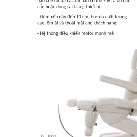
hạn chế tối đa các tai nạn có thể xảy ra do bất
cẩn hoặc dùng sai trang thiết bị.
- Đệm xốp dày đến 10 cm, bọc da chất lượng
cao, êm ái và thoải mái cho khách hàng.
- Hệ thống điều khiển motor mạnh mẽ