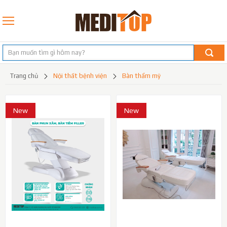
trang chủ
nội thất bệnh viện
bàn thẩm mỹ
New
New