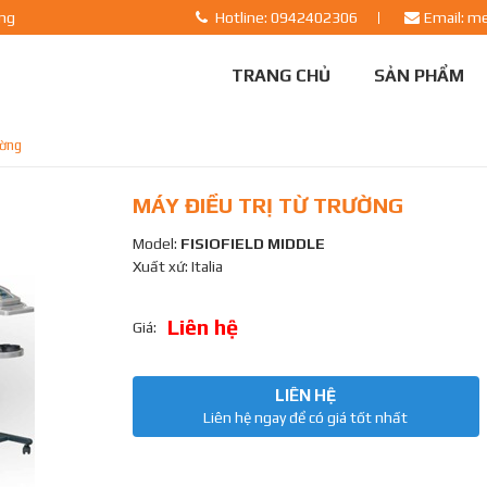
ãng
Hotline: 0942402306
Email: m
TRANG CHỦ
SẢN PHẨM
ường
MÁY ĐIỀU TRỊ TỪ TRƯỜNG
Model:
FISIOFIELD MIDDLE
Xuất xứ: Italia
Liên hệ
Giá:
LIÊN HỆ
Liên hệ ngay để có giá tốt nhất