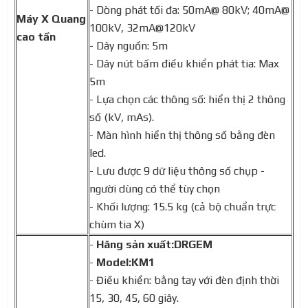
- Dòng phát tối đa: 50mA@ 80kV; 40mA@
Máy X Quang
100kV, 32mA@120kV
cao tần
- Dây nguồn: 5m
- Dây nút bấm điều khiển phát tia: Max
5m
- Lựa chọn các thông số: hiển thị 2 thông
số (kV, mAs).
- Màn hình hiển thị thông số bằng đèn
led.
- Lưu được 9 dữ liệu thông số chụp -
người dùng có thể tùy chọn
- Khối lượng: 15.5 kg (cả bộ chuẩn trực
chùm tia X)
-
Hãng sản xuất:DRGEM
-
Model:KM1
- Điều khiển: bằng tay với đèn định thời
15, 30, 45, 60 giây.