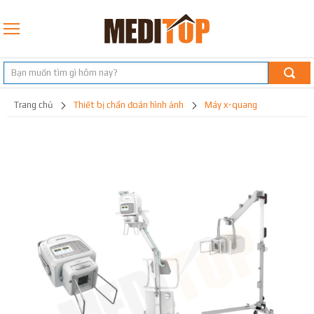
trang chủ
thiết bị chẩn đoán hình ảnh
máy x-quang