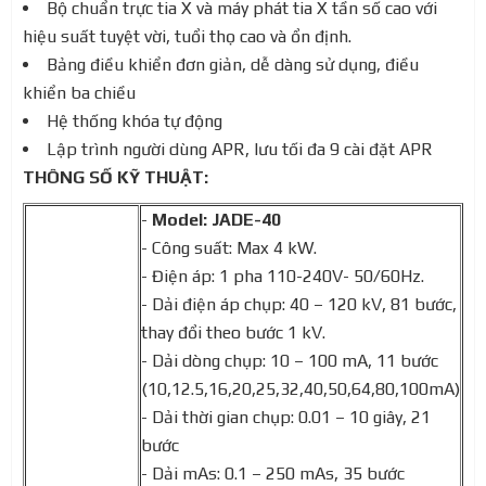
Bộ chuẩn trực tia X và máy phát tia X tần số cao với
hiệu suất tuyệt vời, tuổi thọ cao và ổn định.
Bảng điều khiển đơn giản, dễ dàng sử dụng, điều
khiển ba chiều
Hệ thống khóa tự động
Lập trình người dùng APR, lưu tối đa 9 cài đặt APR
THÔNG SỐ KỸ THUẬT:
-
Model: JADE-40
- Công suất: Max 4 kW.
- Điện áp: 1 pha 110-240V- 50/60Hz.
- Dải điện áp chụp: 40 – 120 kV, 81 bước,
thay đổi theo bước 1 kV.
- Dải dòng chụp: 10 – 100 mA, 11 bước
(10,12.5,16,20,25,32,40,50,64,80,100mA)
- Dải thời gian chụp: 0.01 – 10 giây, 21
bước
- Dải mAs: 0.1 – 250 mAs, 35 bước