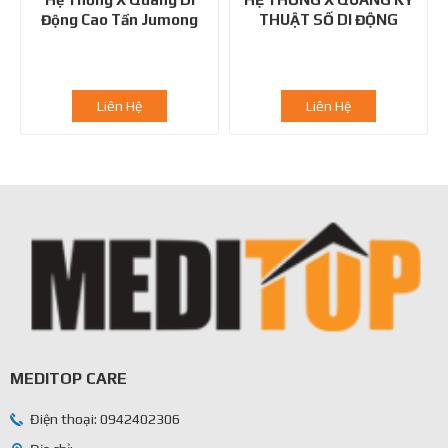
Động Cao Tần Jumong
THUẬT SỐ DI ĐỘNG
Mobile, 40kW
ACEMOBILE 510D
Liên Hệ
Liên Hệ
MEDITOP CARE
Điện thoại: 0942402306