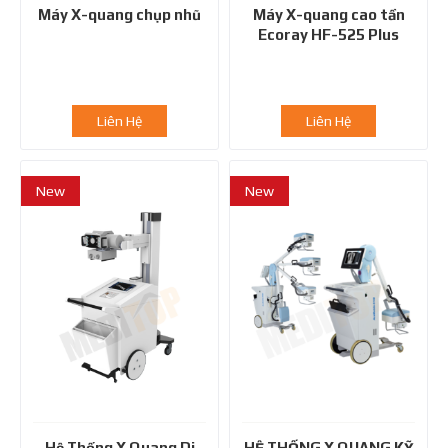
Máy X-quang chụp nhũ
Máy X-quang cao tần
Ecoray HF-525 Plus
Liên Hệ
Liên Hệ
New
New
Hệ Thống X Quang Di
HỆ THỐNG X QUANG KỸ