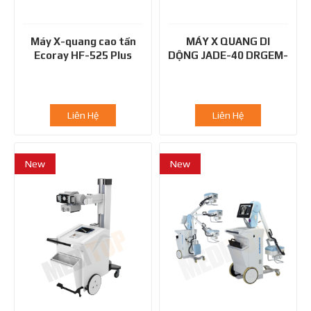
Máy X-quang cao tần
MÁY X QUANG DI
Ecoray HF-525 Plus
DỘNG JADE-40 DRGEM-
HÀN QUỐC
Liên Hệ
Liên Hệ
New
New