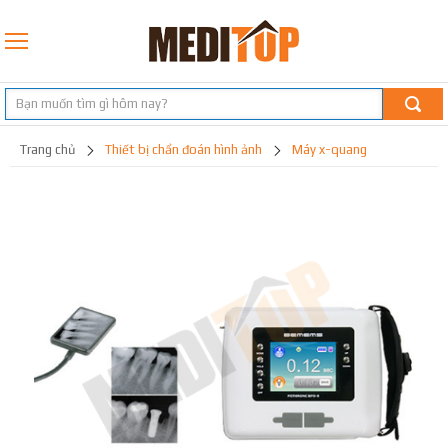
trang chủ
thiết bị chẩn đoán hình ảnh
máy x-quang