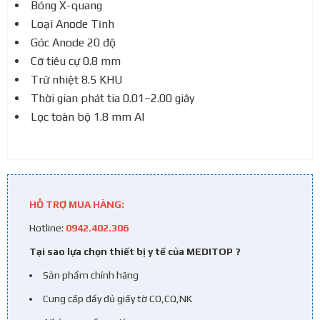
Bóng X-quang
Loại Anode Tĩnh
Góc Anode 20 độ
Cỡ tiêu cự 0.8 mm
Trữ nhiệt 8.5 KHU
Thời gian phát tia 0.01~2.00 giây
Lọc toàn bộ 1.8 mm Al
HỖ TRỢ MUA HÀNG:
Hotline:
0942.402.306
Tại sao lựa chọn thiết bị y tế của MEDITOP ?
Sản phẩm chính hãng
Cung cấp đầy đủ giấy tờ CO,CQ,NK