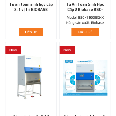
Tủ an toàn sinh học cấp
Tủ An Toàn Sinh Học
2, 1 vị trí BIOBASE
Cấp 2 Biobase BSC-
1100IIB2-X
Model: BSC-1100IIB2-X
Hãng sản xuất: Biobase
Xuất xứ: Trung...
đ
Liên Hệ
Giá: 202
New
New