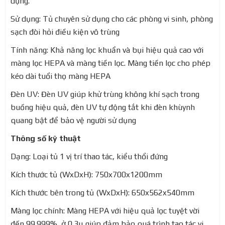
dụng.
Sử dụng: Tủ chuyên sử dụng cho các phòng vi sinh, phòng
sạch đòi hỏi điều kiện vô trùng
Tính năng: Khả năng lọc khuẩn và bụi hiệu quả cao với
màng lọc HEPA và màng tiền lọc. Màng tiền lọc cho phép
kéo dài tuổi thọ màng HEPA
Đèn UV: Đèn UV giúp khử trùng không khí sạch trong
buồng hiệu quả, đèn UV tự động tắt khi đèn khùynh
quang bật để bảo vệ người sử dụng
Thông số kỹ thuật
Dạng: Loại tủ 1 vị trí thao tác, kiểu thổi đứng
Kích thước tủ (WxDxH): 750x700x1200mm
Kích thước bên trong tủ (WxDxH): 650x562x540mm
Màng lọc chính: Màng HEPA với hiệu quả lọc tuyệt vời
đến 99.999% ở 0.3μ giúp đảm bảo quá trình tao tác vi