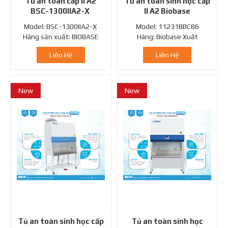
Tủ an toàn cấp II A2
Tủ an toàn sinh học cấp
BSC-1300IIA2-X
II A2 Biobase
11231BBC86
Model: BSC-1300IIA2-X
Model: 11231BBC86
Hãng sản xuất: BIOBASE
Hãng: Biobase Xuất
Xuất xứ: Trung...
xứ: Trung Quốc BIOBASE là
Liên Hệ
Liên Hệ
một...
New
New
Tủ an toàn sinh học cấp
Tủ an toàn sinh học