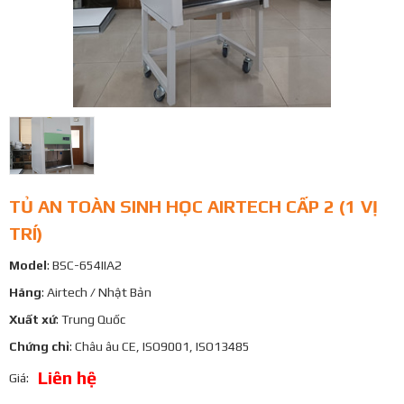
TỦ AN TOÀN SINH HỌC AIRTECH CẤP 2 (1 VỊ
TRÍ)
Model
: BSC-654IIA2
Hãng
: Airtech / Nhật Bản
Xuất xứ
: Trung Quốc
Chứng chỉ
: Châu âu CE, ISO9001, ISO13485
Liên hệ
Giá: