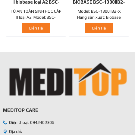
II biobase loại A2 BSC-
BIOBASE BSC-1300IIB2-
1100IIA2-X
X
TỦ AN TOÀN SINH HỌC CẤP
Model: BSC-1300IIB2-X
II loại A2 Model: BSC-
Hãng sản xuất: Biobase
1100IIA2-X Hãng...
Xuất xứ: Trung Quốc Tủ...
Liên Hệ
Liên Hệ
MEDITOP CARE
Điện thoại: 0942402306
Địa chỉ: