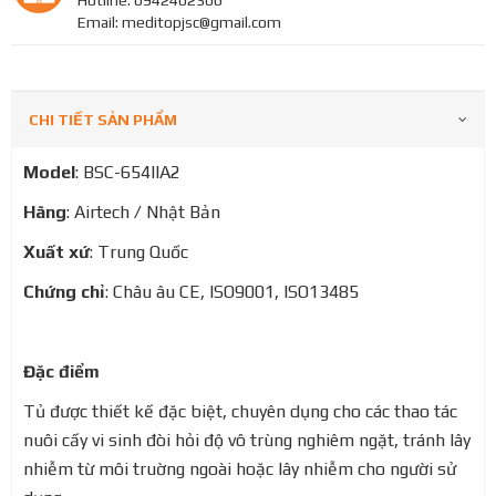
Hotline: 0942402306
Email: meditopjsc@gmail.com
CHI TIẾT SẢN PHẨM
Model
: BSC-654IIA2
Hãng
: Airtech / Nhật Bản
Xuất xứ
: Trung Quốc
Chứng chỉ
: Châu âu CE, ISO9001, ISO13485
Đặc điểm
Tủ được thiết kế đặc biệt, chuyên dụng cho các thao tác
nuôi cấy vi sinh đòi hỏi độ vô trùng nghiêm ngặt, tránh lây
nhiễm từ môi truờng ngoài hoặc lây nhiễm cho người sử