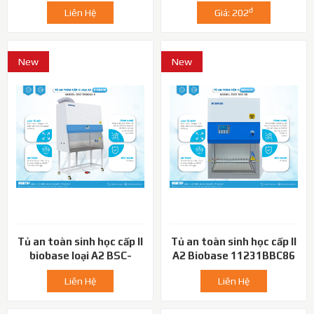
X
đ
Liên Hệ
Giá: 202
New
New
Tủ an toàn sinh học cấp II
Tủ an toàn sinh học cấp II
biobase loại A2 BSC-
A2 Biobase 11231BBC86
1100IIA2-X
Liên Hệ
Liên Hệ