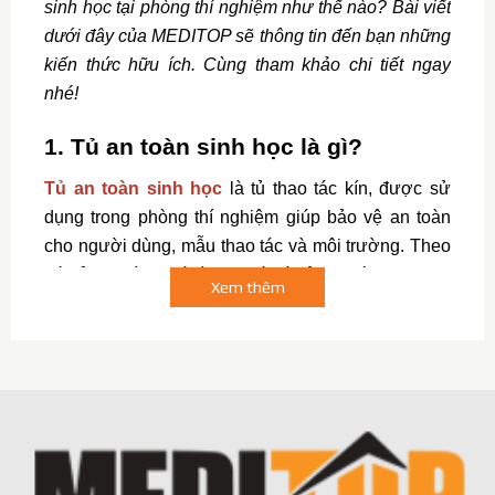
sinh học tại phòng thí nghiệm như thế nào? Bài viết 
dưới đây của MEDITOP sẽ thông tin đến bạn những 
kiến thức hữu ích. Cùng tham khảo chi tiết ngay 
nhé! 
1. Tủ an toàn sinh học là gì?
Tủ an toàn sinh học
 là tủ thao tác kín, được sử 
dụng trong phòng thí nghiệm giúp bảo vệ an toàn 
cho người dùng, mẫu thao tác và môi trường. Theo 
đó, tủ an toàn y tế gồm 3 cấp là 
tủ an toàn sinh học 
Xem thêm
cấp 1
, 
tủ an toàn sinh học cấp 2
 và 
tủ an toàn sinh 
học cấp 3
. Thiết bị được ứng dụng trong y tế xét 
nghiệm, y học lâm sàng, sinh học phân tử, nuôi cấy 
và IV
Tủ an toàn sinh học