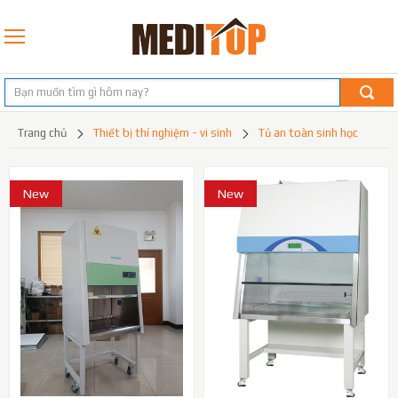
trang chủ
thiết bị thí nghiệm - vi sinh
tủ an toàn sinh học
New
New