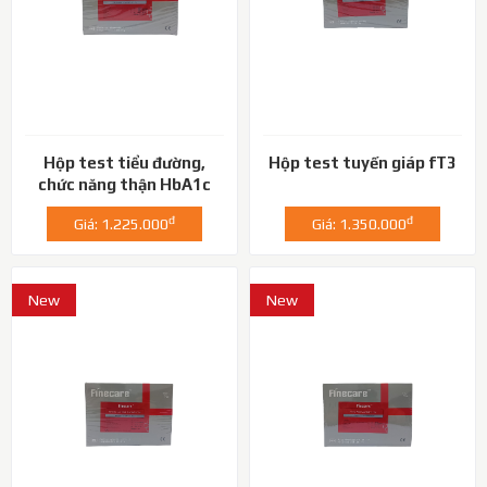
Hộp test tiểu đường,
Hộp test tuyến giáp fT3
chức năng thận HbA1c
đ
đ
Giá: 1.225.000
Giá: 1.350.000
New
New