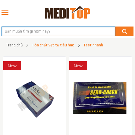
trang chủ
hóa chất vật tư tiêu hao
test nhanh
New
New