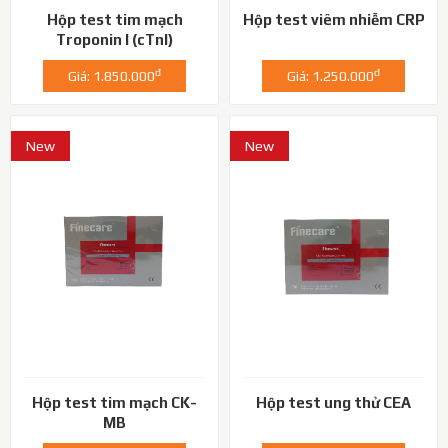
Hộp test tim mạch
Hộp test viêm nhiễm CRP
Troponin I (cTnI)
đ
đ
Giá: 1.850.000
Giá: 1.250.000
New
New
Hộp test tim mạch CK-
Hộp test ung thử CEA
MB