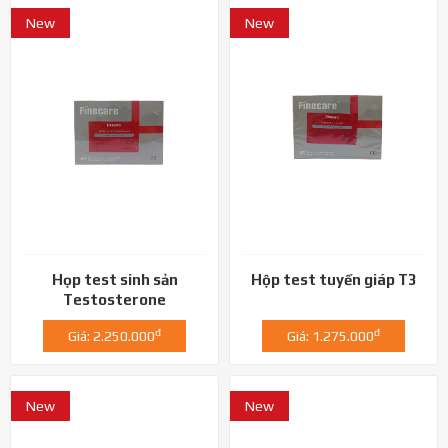
New
New
Họp test sinh sản
Hộp test tuyến giáp T3
Testosterone
đ
đ
Giá: 2.250.000
Giá: 1.275.000
New
New