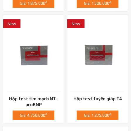
đ
đ
Giá: 1.875.000
Giá: 1.500.000
New
New
Hộp test tim mạch NT-
Hộp test tuyến giáp T4
proBNP
đ
đ
Giá: 4.750.000
Giá: 1.275.000