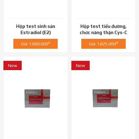
Hộp test sinh sản
Hộp test tiểu đường,
Estradiol (E2)
chức năng thận Cys-C
đ
đ
Giá: 1.800.000
Giá: 1.825.000
New
New