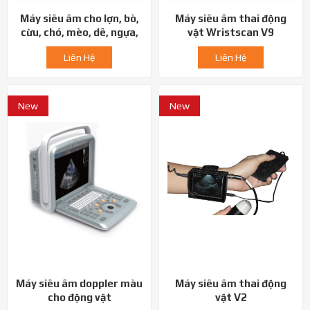
Máy siêu âm cho lợn, bò,
Máy siêu âm thai động
cừu, chó, mèo, dê, ngựa,
vật Wristscan V9
cá
Liên Hệ
Liên Hệ
New
New
Máy siêu âm doppler màu
Máy siêu âm thai động
cho động vật
vật V2