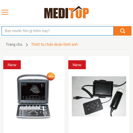
trang chủ
thiết bị chẩn đoán hình ảnh
máy siêu âm cho động vật
New
New