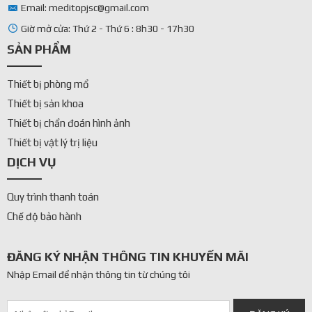
>>>> XEM THÊM:
Ứng dụng
máy điều trị sóng
Email: meditopjsc@gmail.com
xung kích
trị bệnh lý cơ xương khớp
Giờ mở cửa: Thứ 2 - Thứ 6 : 8h30 - 17h30
2.1 Nguyên lý hoạt động của máy điều trị sóng
SẢN PHẨM
xung kích
Máy điều trị sóng xung kích
có khả năng tạo sóng
Thiết bị phòng mổ
với áp suất khác nhau để phù hợp với mục đích sử
Thiết bị sản khoa
dụng. Thiết bị tạo sóng xung kích dựa trên bốn
Thiết bị chẩn đoán hình ảnh
nguyên lý hoạt động, bao gồm:
Thiết bị vật lý trị liệu
Tạo sóng xung kích hội tụ:
DỊCH VỤ
+ Điện thủy lực
Quy trình thanh toán
+ Điện từ
Chế độ bảo hành
+ Áp điện
ĐĂNG KÝ NHẬN THÔNG TIN KHUYẾN MÃI
Tạo sóng xung kích phân kỳ:
Nhập Email để nhận thông tin từ chúng tôi
+ Sóng áp lực xuyên tâm hay còn gọi tên khác là
sóng xung kích phân kỳ