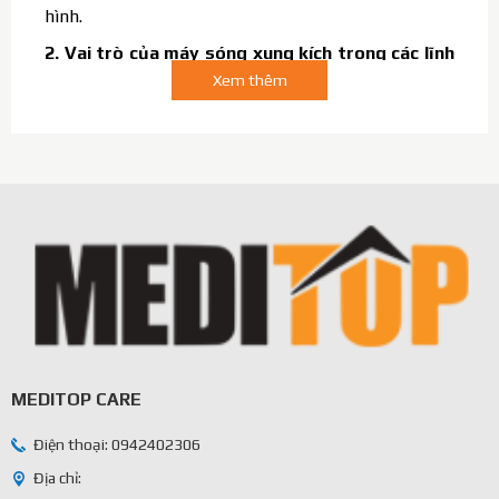
hình.
2. Vai trò của máy sóng xung kích trong các lĩnh
vực y tế
Xem thêm
Sóng xung kích được sử dụng trong việc điều trị các
rối loạn của hệ cơ xương khớp trong nhiều lĩnh vực
như chấn thương thể thao, chấn thương chỉnh hình,
vật lý trị liệu… Bằng việc ứng dụng công nghệ điều
trị bằng sóng xung kích, thiết bị đã đem đến những
tác dụng rất rõ rệt, hiệu quả như sau:
Tái tạo gân, mô mềm, xương khi bị tổn thương.
Thay thế cho giải phẫu trong việc điều trị các vôi
hóa, chậm liền xương.
Giảm đau nhanh, kích thành lành vết thương và
MEDITOP CARE
tái tạo các tổ chức bị thương.
Rút ngắn thời gian hiệu quả trong việc chữa trị
Điện thoại: 0942402306
các cơn đau mãn tính như: Cổ, lưng….
Địa chỉ: