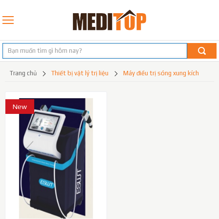
trang chủ
thiết bị vật lý trị liệu
máy điều trị sóng xung kích
New