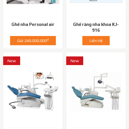
Ghế nha Personal air
Ghế răng nha khoa KJ-
916
đ
Giá: 240.000.000
Liên Hệ
New
New