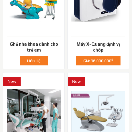
Ghế nha khoa dành cho
Máy X-Quang định vị
trẻ em
chóp
đ
Liên Hệ
Giá: 96.000.000
New
New