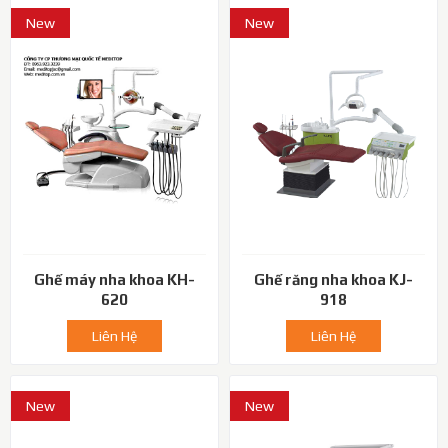
New
New
Ghế máy nha khoa KH-
Ghế răng nha khoa KJ-
620
918
Liên Hệ
Liên Hệ
New
New