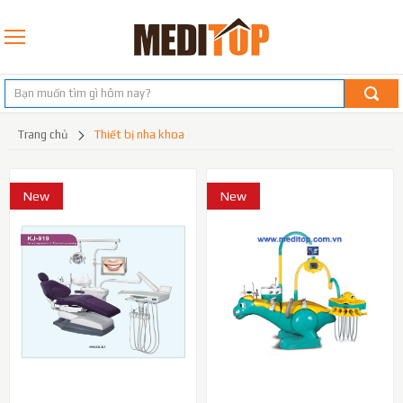
trang chủ
thiết bị nha khoa
New
New