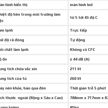
àn hình hiển thị
màn hình led
hiệt độ bên trong môi trường làm
từ 5 tới 43 độ C
ệc
àm lạnh
Trực tiếp
hế độ rã đông
Tự động
ôi chất làm lạnh
Không có CFC
ộ ồn
≤ 44 dB (A)
ung tích chứa vắc xin
211 lít
ung tích của tủ
260 lít
áy nén khỏe, báo qua đèn
Thời gian trễ 5 phút
ích thước ngoài (Rộng x Sâu x Cao)
788mm x 717mm x 
rọng lượng
85kg