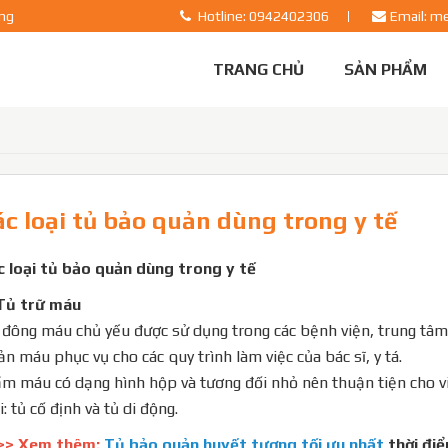
ãng
Hotline: 0942402306
Email: m
TRANG CHỦ
SẢN PHẨM
ác loại tủ bảo quản dùng trong y tế
c loại tủ bảo quản dùng trong y tế
Tủ trữ máu
đông máu chủ yếu được sử dụng trong các bệnh viện, trung tâm 
n máu phục vụ cho các quy trình làm việc của bác sĩ, y tá.
 máu có dạng hình hộp và tương đối nhỏ nên thuận tiện cho việ
i: tủ cố định và tủ di động.
>> Xem thêm:
Tủ bảo quản huyết tương tối ưu nhất
thời điể