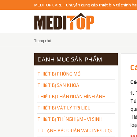
MEDITOP CARE - Chuyên cung cấp thiết bị y tế chính h
trang chủ
DANH MỤC SẢN PHẨM
C
THIẾT BỊ PHÒNG MỔ
Cá
THIẾT BỊ SẢN KHOA
1. 
THIẾT BỊ CHẨN ĐOÁN HÌNH ẢNH
Tủ 
THIẾT BỊ VẬT LÝ TRỊ LIỆU
quả
Hầm
THIẾT BỊ THÍ NGHIỆM - VI SINH
loạ
TỦ LẠNH BẢO QUẢN VACCINE/DƯỢC
>>