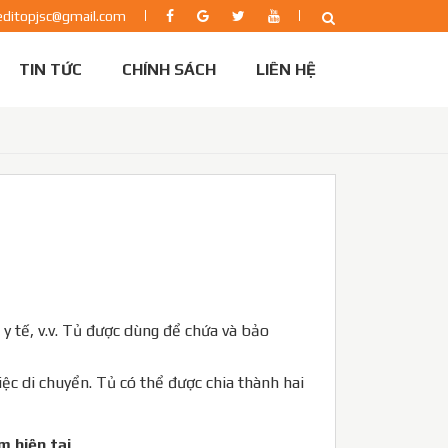
editopjsc@gmail.com
TIN TỨC
CHÍNH SÁCH
LIÊN HỆ
y tế, v.v. Tủ được dùng để chứa và bảo
c di chuyển. Tủ có thể được chia thành hai
m hiện tại