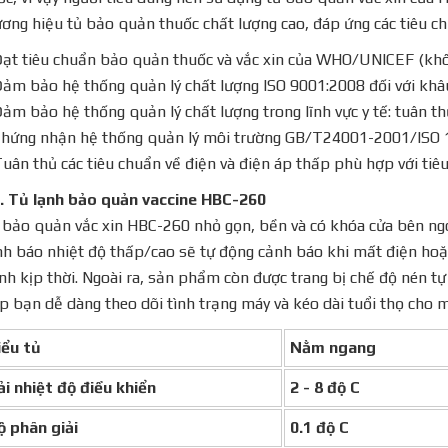
ơng hiệu tủ bảo quản thuốc chất lượng cao, đáp ứng các tiêu c
ạt tiêu chuẩn bảo quản thuốc và vắc xin của WHO/UNICEF (khôn
ảm bảo hệ thống quản lý chất lượng ISO 9001:2008 đối với khâu
ảm bảo hệ thống quản lý chất lượng trong lĩnh vực y tế: tuân t
Chứng nhận hệ thống quản lý môi trường GB/T24001-2001/ISO 
uân thủ các tiêu chuẩn về điện và điện áp thấp phù hợp với tiê
1. Tủ lạnh bảo quản vaccine HBC-260
 bảo quản vắc xin HBC-260 nhỏ gọn, bền và có khóa cửa bên ng
h báo nhiệt độ thấp/cao sẽ tự động cảnh báo khi mất điện hoặc
nh kịp thời. Ngoài ra, sản phẩm còn được trang bị chế độ nén t
p bạn dễ dàng theo dõi tình trạng máy và kéo dài tuổi thọ cho 
iểu tủ
Nằm ngang
ải nhiệt độ điều khiển
2 - 8 độ C
ộ phân giải
0.1 độ C