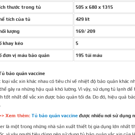
́ch thước trong tủ
505 x 680 x 1315
ể tích của tủ
429 lít
ối lượng
169/ 209
́ khay kéo
5
́ đơn vị máu bảo quản
195 túi máu
 Tủ bảo quản vaccine
 loại vắc xin khác nhau có tiêu chí về nhiệt độ bảo quản khác 
thể gây ra những hậu quả khó lường. Vì vậy, sử dụng tủ lạnh để 
h tốt nhất để vắc xin được bảo quản tối đa. Do đó, hiệu quả bảo
.
>> Xem thêm:
Tủ bảo quản vaccine
được nhiều nơi sử dụng nh
er là một trong những nhà sản xuất thiết bị gia dụng lớn nhất th
c, vì vậy người tiêu dùng nên sử dụng tủ bảo quản vắc xin của H