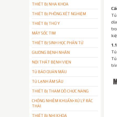
THIẾT BỊ NHA KHOA
Cấ
THIẾT BỊ PHÒNG XÉT NGHIỆM
Tủ 
dùn
THIẾT BỊ THÚ Y
tro
MÁY SỐC TIM
ki
THIẾT BỊ SINH HỌC PHẦN TỬ
1.
Tủ
GIƯỜNG BỆNH NHÂN
Tủ 
NỘI THẤT BỆNH VIỆN
trì
TỦ BẢO QUẢN MÁU
TỦ LẠNH ÂM SÂU
THIẾT BỊ THAM DÒ CHỨC NĂNG
CHỐNG NHIỄM KHUẨN+XỬ LÝ RÁC
THẢI
THIẾT BỊ NHI KHOA