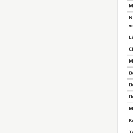
M
N
vi
L
C
M
Đ
D
D
M
K
T