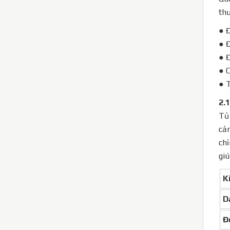
thư
● Đ
● Đ
● Đ
● 
● T
2.
Tủ
cản
chỉ
giú
K
D
Đ