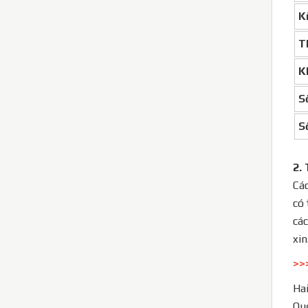
Ki
Th
Kh
Sô
Sô
2.
Các
có 
các
xin
>>
Hai
Quố