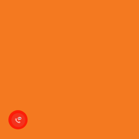
Khoản điều khiển nhiệt độ
-30 đến -60 độ C
Điều khiển
Điều khiển vi xử lý
Hiển thị
LED
Nguồn cấp
220 - 240V / 50Hz
Công suất
420W
Dòng điện
3.5 A
Thể tích
388 lít
Khối lượng
105/130 kg
1450x445x620
Kích thước trong
mm
1655x770x950
Kích thước ngoài
mm