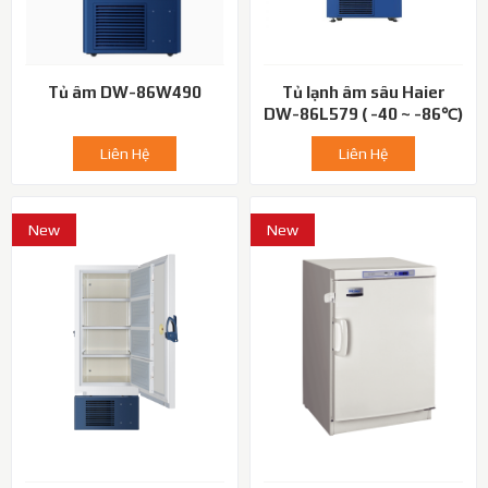
Tủ âm DW-86W490
Tủ lạnh âm sâu Haier
DW-86L579 ( -40 ~ -86℃)
Liên Hệ
Liên Hệ
New
New