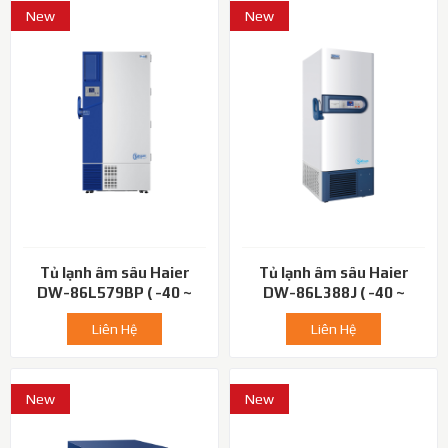
New
New
Tủ lạnh âm sâu Haier
Tủ lạnh âm sâu Haier
DW-86L579BP ( -40 ~
DW-86L388J ( -40 ~
-86℃)
-86℃)
Liên Hệ
Liên Hệ
New
New