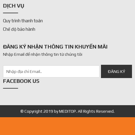
3. Nguyên lý hoạt động của tủ đông âm sâu
DỊCH VỤ
Tủ lạnh âm sâu
được trang bị hệ thống làm lạnh
theo tầng và làm lạnh bằng khí hóa lỏng (chủ yếu la
Quy trình thanh toán
hydrofluorocarbon R - 508B). Ngoài ra, các loại tủ
Chế độ bảo hành
hiện đại thường sử dụng hỗn hợp khí HC, đặc biệt là
khí Ethane và Propane. Chính vì vậy,
tủ đông âm
ĐĂNG KÝ NHẬN THÔNG TIN KHUYẾN MÃI
sâu
có hiệu quả làm lạnh cao hơn so với các loại tủ
Nhập Email để nhận thông tin từ chúng tôi
thông thường khác.
FACEBOOK US
© Copyright 2019 by MEDITOP. All Rights Reserved.