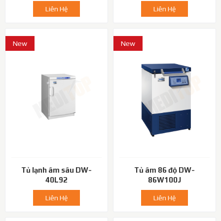
Liên Hệ
Liên Hệ
New
New
Tủ lạnh âm sâu DW-
Tủ âm 86 độ DW-
40L92
86W100J
Liên Hệ
Liên Hệ