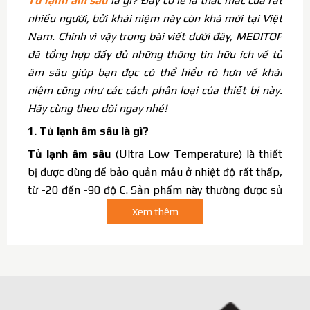
Tủ lạnh âm sâu
là gì? Đây có lẽ là thắc mắc của rất
nhiều người, bởi khái niệm này còn khá mới tại Việt
Nam. Chính vì vậy trong bài viết dưới đây, MEDITOP
đã tổng hợp đầy đủ những thông tin hữu ích về tủ
âm sâu giúp bạn đọc có thể hiểu rõ hơn về khái
niệm cũng như các cách phân loại của thiết bị này.
Hãy cùng theo dõi ngay nhé!
1. Tủ lạnh âm sâu là gì?
Tủ lạnh âm sâu
(Ultra Low Temperature) là thiết
bị được dùng để bảo quản mẫu ở nhiệt độ rất thấp,
từ -20 đến -90 độ C. Sản phẩm này thường được sử
dụng tại các trung tâm nghiên cứu, phòng lab, sản
Xem thêm
xuất ứng dụng cho các sản phẩm sinh học…
Tủ
đông âm sâu
có các mức độ làm lạnh khác nhau, vì
vậy có thể đáp ứng được từng yêu cầu công việc của
người tiêu dùng.