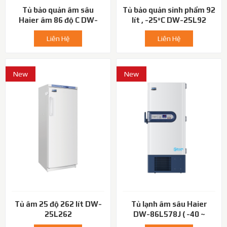
Tủ bảo quản âm sâu
Tủ bảo quản sinh phẩm 92
Haier âm 86 độ C DW-
lít , -25ºC DW-25L92
86L728J
Liên Hệ
Liên Hệ
New
New
Tủ âm 25 độ 262 lít DW-
Tủ lạnh âm sâu Haier
25L262
DW-86L578J ( -40 ~
-86℃)