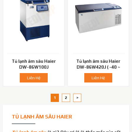
Tủ lạnh âm sâu Haier
Tủ lạnh âm sâu Haier
DW-86W100J
DW-86W420J ( -40 ~
-86℃)
Liên Hệ
Liên Hệ
1
2
>
TỦ LẠNH ÂM SÂU HAIER